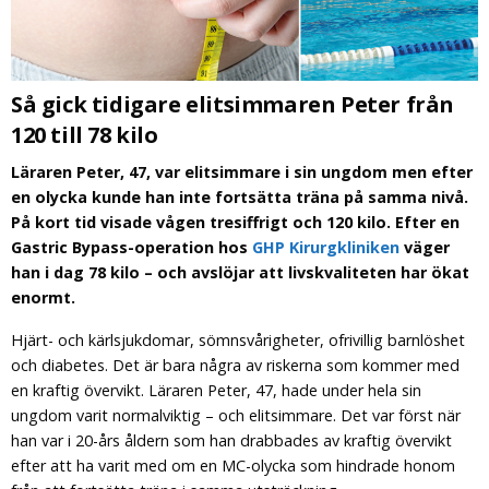
Så gick tidigare elitsimmaren Peter från
120 till 78 kilo
Läraren Peter, 47, var elitsimmare i sin ungdom men efter
en olycka kunde han inte fortsätta träna på samma nivå.
På kort tid visade vågen tresiffrigt och 120 kilo. Efter en
Gastric Bypass-operation hos
GHP Kirurgkliniken
väger
han i dag 78 kilo – och avslöjar att livskvaliteten har ökat
enormt.
Hjärt- och kärlsjukdomar, sömnsvårigheter, ofrivillig barnlöshet
och diabetes. Det är bara några av riskerna som kommer med
en kraftig övervikt. Läraren Peter, 47, hade under hela sin
ungdom varit normalviktig – och elitsimmare. Det var först när
han var i 20-års åldern som han drabbades av kraftig övervikt
efter att ha varit med om en MC-olycka som hindrade honom