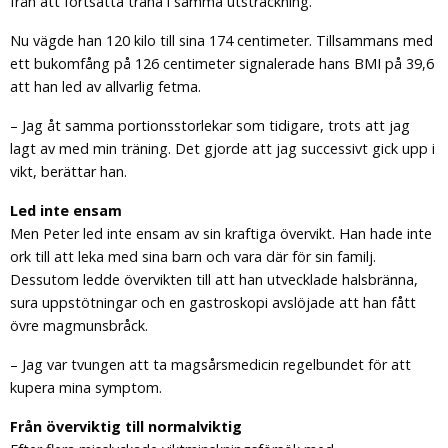
från att fortsätta träna i samma utsträckning.
Nu vägde han 120 kilo till sina 174 centimeter. Tillsammans med
ett bukomfång på 126 centimeter signalerade hans BMI på 39,6
att han led av allvarlig fetma.
– Jag åt samma portionsstorlekar som tidigare, trots att jag
lagt av med min träning. Det gjorde att jag successivt gick upp i
vikt, berättar han.
Led inte ensam
Men Peter led inte ensam av sin kraftiga övervikt. Han hade inte
ork till att leka med sina barn och vara där för sin familj.
Dessutom ledde övervikten till att han utvecklade halsbränna,
sura uppstötningar och en gastroskopi avslöjade att han fått
övre magmunsbråck.
– Jag var tvungen att ta magsårsmedicin regelbundet för att
kupera mina symptom.
Från överviktig till normalviktig