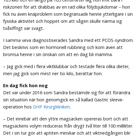
riskzonen för att drabbas av en rad olika följdsjukdomar – hon
fick nu även knäproblem som begränsade henne ytterligare i sin
fysiska aktivitet och hoppet om att vågen skulle närma sig
tvåsiffrigt var svagt.
I samma veva diagnostiserades Sandra med ett PCOS-syndrom.
Det beskrivs som en hormonell rubbning och kom även att
bromsa henne i sin önskan om att en dag bli mamma.
– Jag gick med i flera viktklubbar och testade flera olika dieter,
men jag gick som mest ner tio kilo, berättar hon.
En dag fick hon nog
Det var under 2016 som Sandra bestämde sig för att förändra
sin situation när hon genomgick en så kallad Gastric sleeve-
operation hos
GHP Kirurgkliniken
.
– Det innebär att den yttre magsäcken opereras bort och att
magsäckens volym reduceras från drygt två liter till 100 milliliter.
Det i sin tur gör att aptiten minskar och att viktnedgången blir