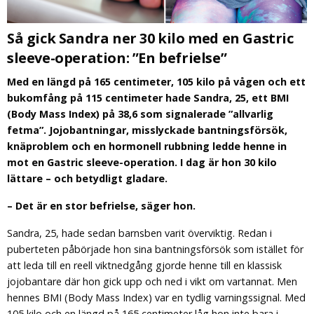
Så gick Sandra ner 30 kilo med en Gastric
sleeve-operation: ”En befrielse”
Med en längd på 165 centimeter, 105 kilo på vågen och ett
bukomfång på 115 centimeter hade Sandra, 25, ett BMI
(Body Mass Index) på 38,6 som signalerade ”allvarlig
fetma”. Jojobantningar, misslyckade bantningsförsök,
knäproblem och en hormonell rubbning ledde henne in
mot en Gastric sleeve-operation. I dag är hon 30 kilo
lättare – och betydligt gladare.
– Det är en stor befrielse, säger hon.
Sandra, 25, hade sedan barnsben varit överviktig. Redan i
puberteten påbörjade hon sina bantningsförsök som istället för
att leda till en reell viktnedgång gjorde henne till en klassisk
jojobantare där hon gick upp och ned i vikt om vartannat. Men
hennes BMI (Body Mass Index) var en tydlig varningssignal. Med
105 kilo och en längd på 165 centimeter låg hon inte bara i