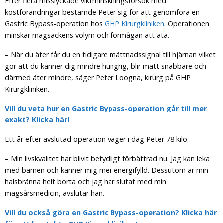
Efter flera misslyckade viktminskningsförsök med
kostförändringar bestämde Peter sig för att genomföra en
Gastric Bypass-operation hos
GHP Kirurgkliniken
. Operationen
minskar magsäckens volym och förmågan att äta.
– När du äter får du en tidigare mättnadssignal till hjärnan vilket
gör att du känner dig mindre hungrig, blir mätt snabbare och
därmed äter mindre, säger Peter Loogna, kirurg på GHP
Kirurgkliniken.
Vill du veta hur en Gastric Bypass-operation går till mer
exakt? Klicka här!
Ett år efter avslutad operation väger i dag Peter 78 kilo.
– Min livskvalitet har blivit betydligt förbättrad nu. Jag kan leka
med barnen och känner mig mer energifylld. Dessutom är min
halsbränna helt borta och jag har slutat med min
magsårsmedicin, avslutar han.
Vill du också göra en Gastric Bypass-operation? Klicka här