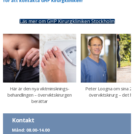
för att kontakta GHP Kirurgkliniken!
Läs mer om GHP Kirurgkliniken Stockholm
Här är den nya viktminsknings-
Peter Loogna om sina 2
behandlingen – överviktskirurgen
överviktskirurg – det h
berättar
Kontakt
Månd: 08.00-14.00