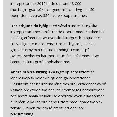
ingrepp. Under 2015 hade de runt 13 000
mottagningsbesök och genomförde drygt 1 150
operationer, varav 350 överviktsoperationer.
Här erbjuds du hjälp
med såväl mindre kirurgiska
ingrepp som mer omfattande operationer. Kliniken har
en lång erfarenhet av överviktskirurgi och erbjuder de
tre vanligaste metoderna: Gastric bypass, Sleeve
gastrectomy och Gastric Banding. Teamet på
överviktsenheten har mer än tio års erfarenheter av
bariatrisk kirurgi på Sophiahemmet.
Andra större
kirurgiska
ingrepp som utförs är
laparoskopisk kolonkirurgi och galloperationer.
Dessutom har kirurgerna lång och stor erfarenhet av så
kallade proktologiska besvär, exempelvis hemorrojder
och andra anala besvär. De opererar även olika former
av bråck, vilka i första hand utförs med laparoskopisk
teknik. Kliniken tar också emot individer för
bukutredning.