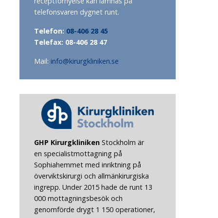
receptförnyelse kan lämnas på
telefonsvaren dygnet runt.
Telefon:
08-406 28 45
Telefax: 08-406 28 47
Mail:
info@kirurgkliniken.se
GHP Kirurgkliniken
Stockholm
är
en specialistmottagning på
Sophiahemmet med inriktning på
överviktskirurgi och allmänkirurgiska
ingrepp. Under 2015 hade de runt 13
000 mottagningsbesök och
genomförde drygt 1 150 operationer,