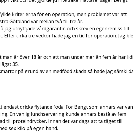
yllde kriterierna för en operation, men problemet var att
tra Götaland var mellan två till tre år.
 så jag utnyttjade vårdgarantin och skrev en egenremiss till
fter cirka tre veckor hade jag en tid för operation. Jag bl
tt man är över 18 år och att man under mer än fem år har lidi
lägst 35.
gsmärtor på grund av en medfödd skada så hade jag särskild
t endast dricka flytande föda. För Bengt som annars var van
aning. En vanlig lunchservering kunde annars bestå av fem
 till proteindrycker. Innan det var dags att ta tåget till
ed sex kilo på egen hand.