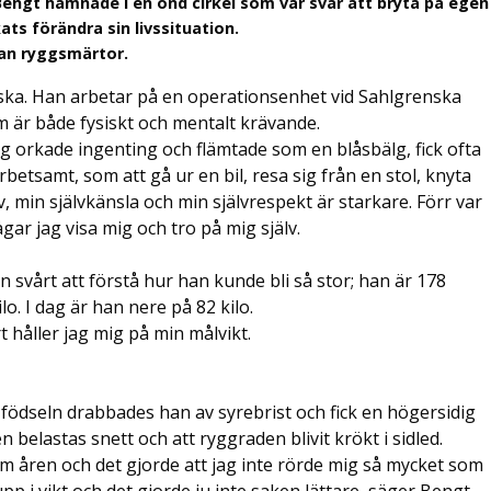
 Bengt hamnade i en ond cirkel som var svår att bryta på egen
ts förändra sin livssituation.
tan ryggsmärtor.
rska. Han arbetar på en operationsenhet vid Sahlgrenska
m är både fysiskt och mentalt krävande.
Jag orkade ingenting och flämtade som en blåsbälg, fick ofta
rbetsamt, som att gå ur en bil, resa sig från en stol, knyta
liv, min självkänsla och min självrespekt är starkare. Förr var
ågar jag visa mig och tro på mig själv.
an svårt att förstå hur han kunde bli så stor; han är 178
o. I dag är han nere på 82 kilo.
t håller jag mig på min målvikt.
ödseln drabbades han av syrebrist och fick en högersidig
 belastas snett och att ryggraden blivit krökt i sidled.
 åren och det gjorde att jag inte rörde mig så mycket som
pp i vikt och det gjorde ju inte saken lättare, säger Bengt.