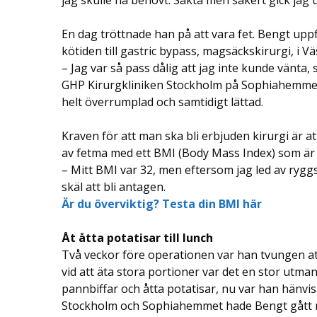
En dag tröttnade han på att vara fet. Bengt uppf
kötiden till gastric bypass, magsäckskirurgi, i Väs
– Jag var så pass dålig att jag inte kunde vänta,
GHP Kirurgkliniken Stockholm på Sophiahemmet. E
helt överrumplad och samtidigt lättad.
Kraven för att man ska bli erbjuden kirurgi är a
av fetma med ett BMI (Body Mass Index) som är 
– Mitt BMI var 32, men eftersom jag led av ryg
skäl att bli antagen.
Är du överviktig? Testa din BMI här
Åt åtta potatisar till lunch
Två veckor före operationen var han tvungen at
vid att äta stora portioner var det en stor utm
pannbiffar och åtta potatisar, nu var han hänvisad
Stockholm och Sophiahemmet hade Bengt gått n