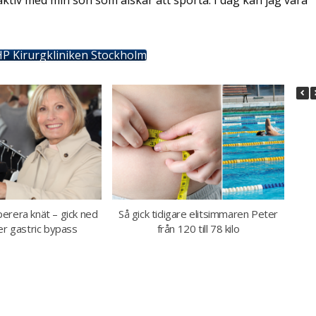
P Kirurgkliniken Stockholm
perera knät – gick ned
Så gick tidigare elitsimmaren Peter
H
ter gastric bypass
från 120 till 78 kilo
be