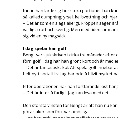
Innan han lärde sig hur stora portioner han ku
så kallad dumpning; yrsel, kallsvettning och hjä
– Det är som en slags allergi, kroppen säger ifrån
väldigt trött och svettig. Men med tiden lär man 
sig vid en ny magsäck.
I dag spelar han golf
Bengt var sjukskriven i cirka tre månader efter 
förr: golf. I dag har han grönt kort och är medle
– Det är fantastiskt kul. Att spela golf innebär 
helt nytt socialt liv. Jag har också blivit mycket
Efter operationen har han fortfarande löst hä
– Det är inte så farligt. Jag kan leva med det.
Den största vinsten för Bengt är att han nu kan
göra saker som förr var omöjliga.
– Jag har verkligen saknat möjligheten att vara 