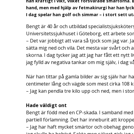
han kraftigt i vikt, vilket försvårade smärtorna.
hand, men med hjälp av fetmakirurgi har han lycka
I dag spelar han golf och simmar – i stort sett u
Bengt är 40 år och utbildad specialistsjuksköte
Universitetssjukhuset i Göteborg, ett arbete so
– Det var jobbigt att vara så tjock som jag var. 
sätta mig ned och vila. Det mesta var svårt och a
skorna. I dag tycker jag att jag har fått ett nytt 
jag fylld av negativa tankar om mig själv, i dag v
När han tittar på gamla bilder av sig själv har h
centimeter lång och vägde som mest cirka 108 kil
– Jag kan pendla tre kilo upp och ned, men i stor
Hade väldigt ont
Bengt är född med en CP-skada. I samband med f
partiell förlamning. Det har inneburit att kroppen
– Jag har haft mycket smärtor och obehag genom
jag skulle ha behövt. Sakta men säkert gick jag u