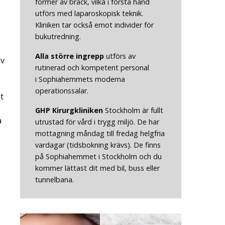
former av bråck, vilka i första hand
utförs med laparoskopisk teknik.
Kliniken tar också emot individer för
bukutredning.
Alla större
ingrepp
utförs av
ev
rutinerad och kompetent personal
i Sophiahemmets moderna
operationssalar.
t
GHP Kirurgkliniken
Stockholm är fullt
a
utrustad för vård i trygg miljö. De har
mottagning måndag till fredag helgfria
vardagar (tidsbokning krävs). De finns
på Sophiahemmet i Stockholm och du
kommer lättast dit med bil, buss eller
tunnelbana.