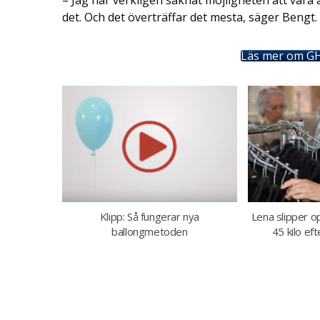
det. Och det överträffar det mesta, säger Bengt.
Läs mer om GH
Klipp: Så fungerar nya
Lena slipper o
ballongmetoden
45 kilo ef