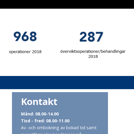
Kontakt
Månd: 08.00-14.00
Tisd - fred: 08.00-11.00
Av- och ombokning av bokad tid samt