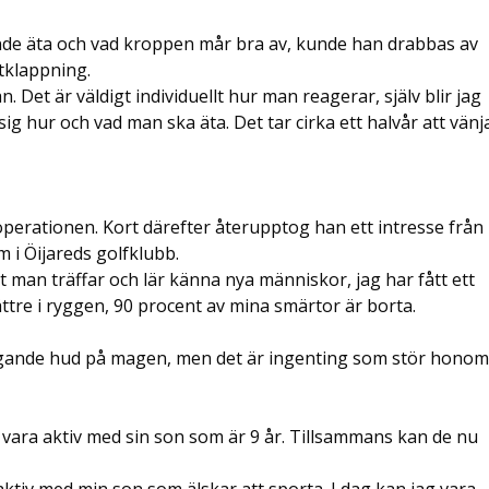
nde äta och vad kroppen mår bra av, kunde han drabbas av
rtklappning.
. Det är väldigt individuellt hur man reagerar, själv blir jag
sig hur och vad man ska äta. Det tar cirka ett halvår att vänj
operationen. Kort därefter återupptog han ett intresse från
m i Öijareds golfklubb.
att man träffar och lär känna nya människor, jag har fått ett
 bättre i ryggen, 90 procent av mina smärtor är borta.
ngande hud på magen, men det är ingenting som stör honom
 vara aktiv med sin son som är 9 år. Tillsammans kan de nu
aktiv med min son som älskar att sporta. I dag kan jag vara