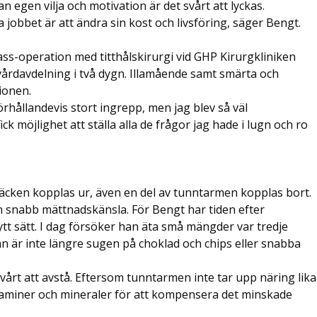
n egen vilja och motivation är det svårt att lyckas.
 jobbet är att ändra sin kost och livsföring, säger Bengt.
s-operation med titthålskirurgi vid GHP Kirurgkliniken
 vårdavdelning i två dygn. Illamående samt smärta och
ionen.
 förhållandevis stort ingrepp, men jag blev så väl
k möjlighet att ställa alla de frågor jag hade i lugn och ro
säcken kopplas ur, även en del av tunntarmen kopplas bort.
n snabb mättnadskänsla. För Bengt har tiden efter
ytt sätt. I dag försöker han äta små mängder var tredje
han är inte längre sugen på choklad och chips eller snabba
svårt att avstå. Eftersom tunntarmen inte tar upp näring lika
v vitaminer och mineraler för att kompensera det minskade