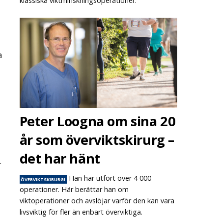
klassiska viktminskningsoperationer.
a
Peter Loogna om sina 20
år som överviktskirurg –
det har hänt
.
Han har utfört över 4 000
ÖVERVIKTSKIRURGI
operationer. Här berättar han om
viktoperationer och avslöjar varför den kan vara
livsviktig för fler än enbart överviktiga.