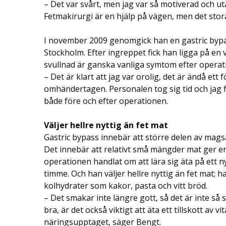
– Det var svårt, men jag var så motiverad och uta
Fetmakirurgi är en hjälp på vägen, men det stora
I november 2009 genomgick han en gastric bypas
Stockholm. Efter ingreppet fick han ligga på en
svullnad är ganska vanliga symtom efter operat
– Det är klart att jag var orolig, det är ändå ett
omhändertagen. Personalen tog sig tid och jag fic
både före och efter operationen.
Väljer hellre nyttig än fet mat
Gastric bypass innebär att större delen av mag
Det innebär att relativt små mängder mat ger e
operationen handlat om att lära sig äta på ett n
timme. Och han väljer hellre nyttig än fet mat; 
kolhydrater som kakor, pasta och vitt bröd.
– Det smakar inte längre gott, så det är inte så 
bra, är det också viktigt att äta ett tillskott a
näringsupptaget, säger Bengt.