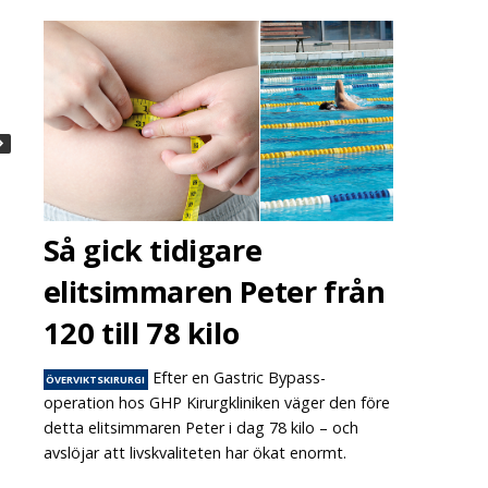
Så gick tidigare
elitsimmaren Peter från
120 till 78 kilo
är är den nya viktminsknings-
Peter Loogna om sina 20 år s
handlingen – överviktskirurgen
överviktskirurg – det har hän
berättar
Efter en Gastric Bypass-
ÖVERVIKTSKIRURGI
operation hos GHP Kirurgkliniken väger den före
detta elitsimmaren Peter i dag 78 kilo – och
avslöjar att livskvaliteten har ökat enormt.